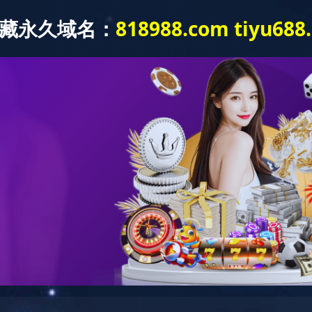
music.com
业荣誉
开云在线登录官网
工程业绩
下属