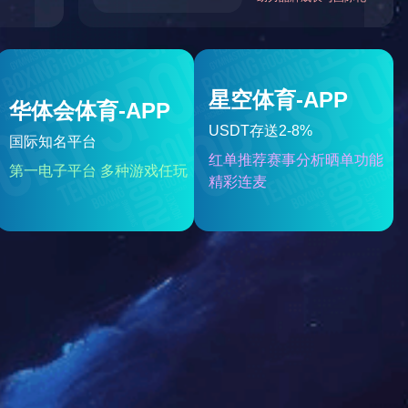
10-10
11-03