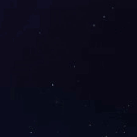
+MORE
04-29
07-15
07-15
03-24
08-24
03-17