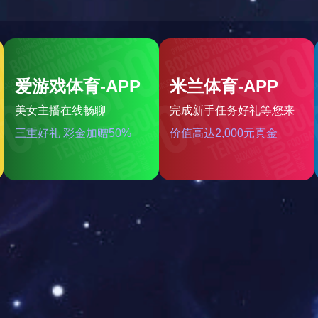
热烈祝贺黄山市建工集团承建项目荣获2025年