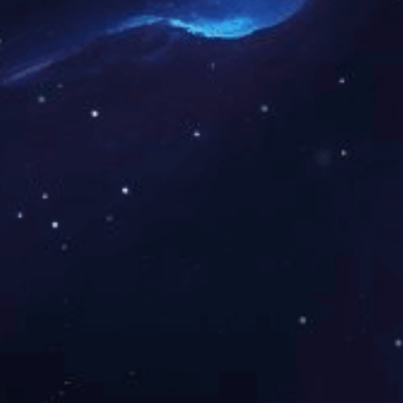
行业资讯
+
招投标重大改革！招标人可以将EPC项目直接发
转发：重磅！刚刚住建部等13部门联合发文：推
转发《安徽省发展改革委关于积极应对疫情做好工
转发《关于进一步推进房屋建筑和市政工程建设领